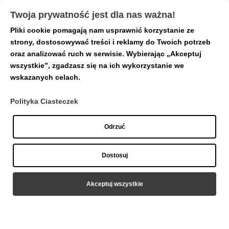
Twoja prywatność jest dla nas ważna!
Pliki cookie pomagają nam usprawnić korzystanie ze
Strona główna
/
Inne
/ Duży
strony, dostosowywać treści i reklamy do Twoich potrzeb
oraz analizować ruch w serwisie. Wybierając „Akceptuj
wszystkie”, zgadzasz się na ich wykorzystanie we
wskazanych celach.
Polityka Ciasteczek
Odrzuć
Dostosuj
Akceptuj wszystkie