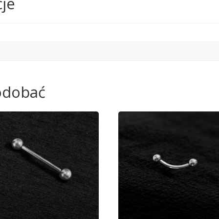
je
podobać