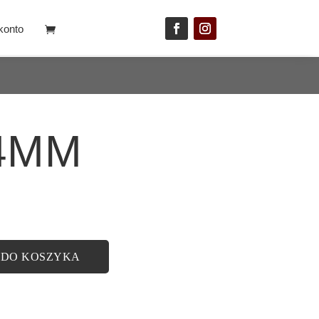
konto
 4MM
 DO KOSZYKA