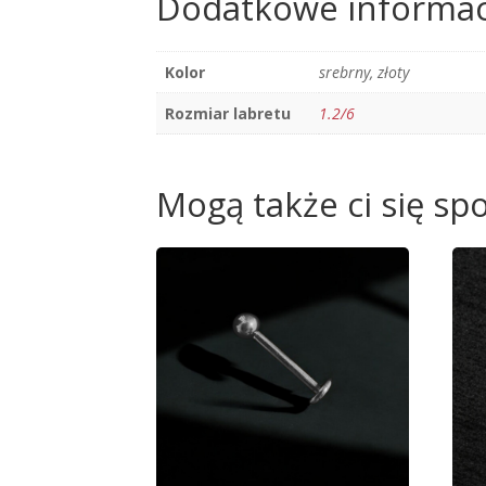
Dodatkowe informac
Kolor
srebrny, złoty
Rozmiar labretu
1.2/6
Mogą także ci się s