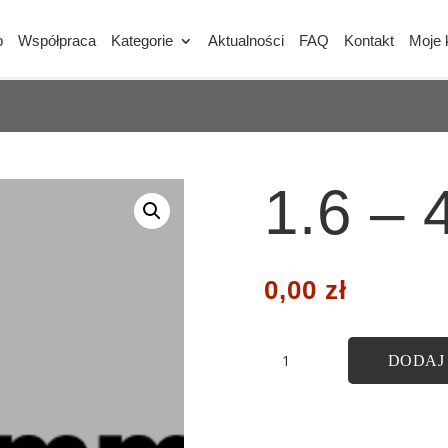
p
Współpraca
Kategorie
Aktualności
FAQ
Kontakt
Moje 
1.6 –
0,00
zł
ilość
DODAJ
1.6
-
4mm