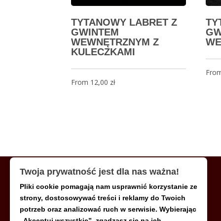
TYTANOWY LABRET Z
TY
GWINTEM
GW
WEWNĘTRZNYM Z
WE
KULECZKAMI
Fro
From
12,00
zł
Twoja prywatność jest dla nas ważna!
Pliki cookie pomagają nam usprawnić korzystanie ze
MENU
strony, dostosowywać treści i reklamy do Twoich
potrzeb oraz analizować ruch w serwisie. Wybierając
„Akceptuj wszystkie”, zgadzasz się na ich