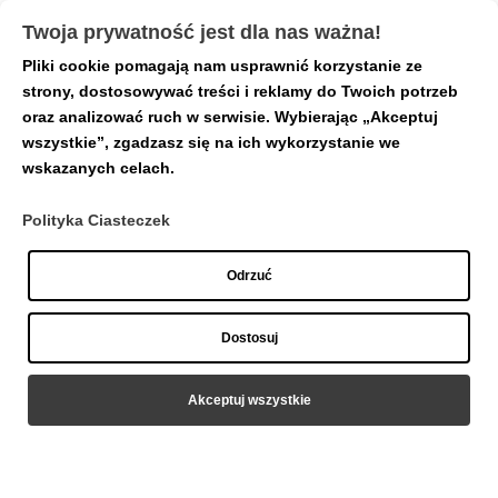
Twoja prywatność jest dla nas ważna!
Pliki cookie pomagają nam usprawnić korzystanie ze
Strona główna
/
Inne
/ 1.6/20
strony, dostosowywać treści i reklamy do Twoich potrzeb
oraz analizować ruch w serwisie. Wybierając „Akceptuj
wszystkie”, zgadzasz się na ich wykorzystanie we
wskazanych celach.
Polityka Ciasteczek
Odrzuć
Dostosuj
Akceptuj wszystkie