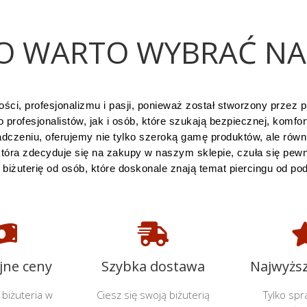
O WARTO WYBRAĆ NAS
ści, profesjonalizmu i pasji, ponieważ został stworzony przez 
ofesjonalistów, jak i osób, które szukają bezpiecznej, komfortow
dczeniu, oferujemy nie tylko szeroką gamę produktów, ale równ
tóra zdecyduje się na zakupy w naszym sklepie, czuła się pew
 biżuterię od osób, które doskonale znają temat piercingu od po


jne ceny
Szybka dostawa
Najwyższ
biżuteria w
Ciesz się swoją biżuterią
Tylko sp