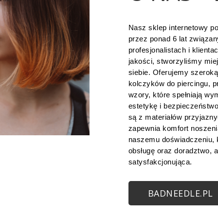
Nasz sklep internetowy po
przez ponad 6 lat związan
profesjonalistach i klienta
jakości, stworzyliśmy mie
siebie. Oferujemy szerok
kolczyków do piercingu, p
wzory, które spełniają wy
estetykę i bezpieczeństw
są z materiałów przyjaznyc
zapewnia komfort noszenia
naszemu doświadczeniu, 
obsługę oraz doradztwo, a
satysfakcjonująca.
BADNEEDLE.PL