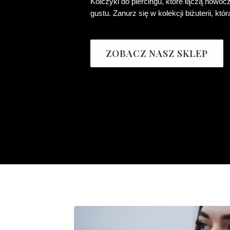
Kolczyki do piercingu, które łączą nowo
gustu. Zanurz się w kolekcji biżuterii, kt
ZOBACZ NASZ SKLEP