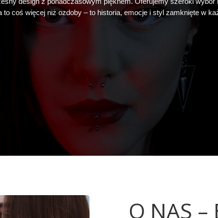
czesny design z ponadczasowym pięknem. Oferujemy szeroki wybór mo
óra to coś więcej niż ozdoby – to historia, emocje i styl zamknięte w k
O NAS –