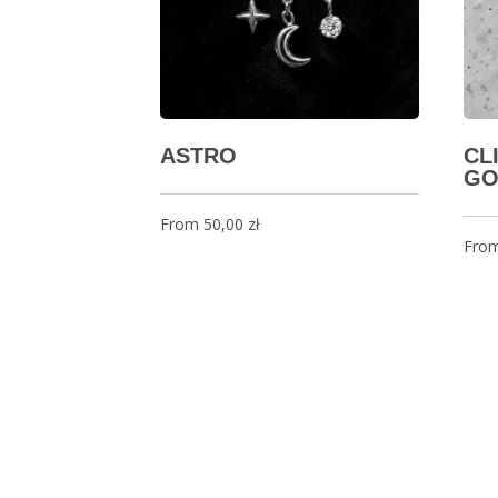
ASTRO
CL
GO
From
50,00
zł
Fro