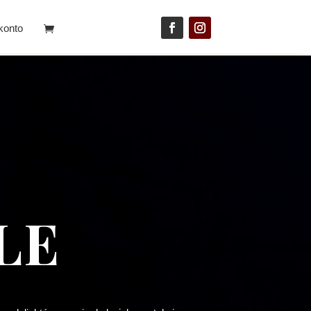
konto
LE