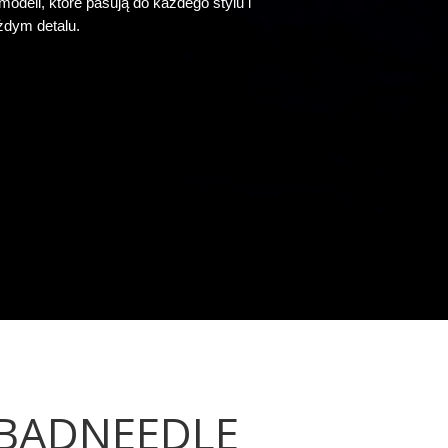
deli, które pasują do każdego stylu i
ażdym detalu.
 BADNEEDLE