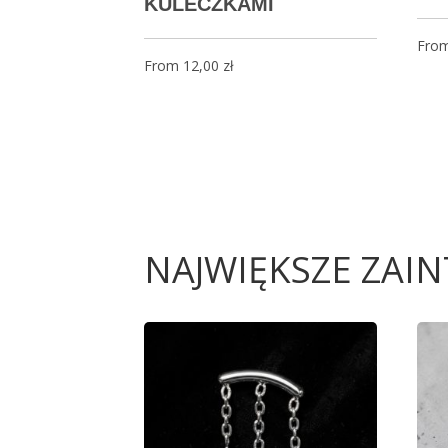
KULECZKAMI
Fro
From
12,00
zł
NAJWIĘKSZE ZAI