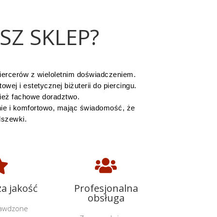
Z SKLEP?
piercerów z wieloletnim doświadczeniem.
ej i estetycznej biżuterii do piercingu.
ież fachowe doradztwo.
nie i komfortowo, mając świadomość, że
dszewki.


a jakość
Profesjonalna
obsługa
rawdzone