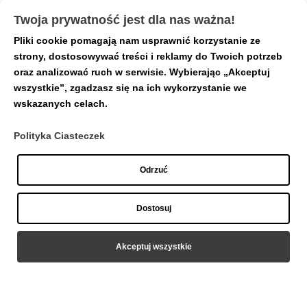
Twoja prywatność jest dla nas ważna!
Pliki cookie pomagają nam usprawnić korzystanie ze
Strona główna
/
Nakrętki
/ Nakrętka łuk z
strony, dostosowywać treści i reklamy do Twoich potrzeb
kolorowymi kryształkami
oraz analizować ruch w serwisie. Wybierając „Akceptuj
wszystkie”, zgadzasz się na ich wykorzystanie we
wskazanych celach.
Polityka Ciasteczek
Odrzuć
Dostosuj
Akceptuj wszystkie