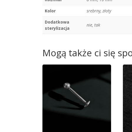
Kolor
srebrny, złoty
Dodatkowa
nie, tak
sterylizacja
Mogą także ci się s