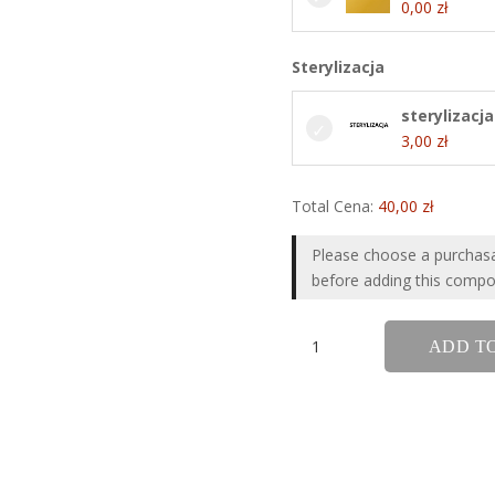
0,00
zł
Sterylizacja
sterylizacja
3,00
zł
Total Cena:
40,00
zł
Please choose a purchas
before adding this compos
ilość
ADD T
Tytanowe
serduszko
clicker
z
kryształkami