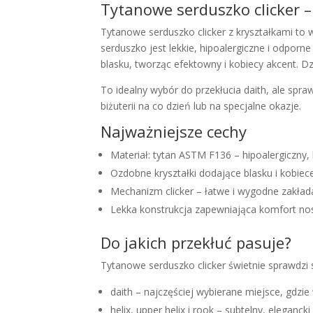
Tytanowe serduszko clicker –
Tytanowe serduszko clicker z kryształkami to 
serduszko jest lekkie, hipoalergiczne i odporn
blasku, tworząc efektowny i kobiecy akcent. Dz
To idealny wybór do przekłucia daith, ale spra
biżuterii na co dzień lub na specjalne okazje.
Najważniejsze cechy
Materiał: tytan ASTM F136 – hipoalergiczny,
Ozdobne kryształki dodające blasku i kobiec
Mechanizm clicker – łatwe i wygodne zakładan
Lekka konstrukcja zapewniająca komfort no
Do jakich przekłuć pasuje?
Tytanowe serduszko clicker świetnie sprawdzi s
daith – najczęściej wybierane miejsce, gdzi
helix, upper helix i rook – subtelny, eleganc