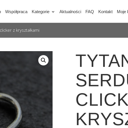
p
Współpraca
Kategorie
Aktualności
FAQ
Kontakt
Moje 
licker z kryształkami
TYTA
SERD
CLICK
KRYS