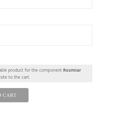
able product for the component
Rozmiar
ite to the cart.
O CART