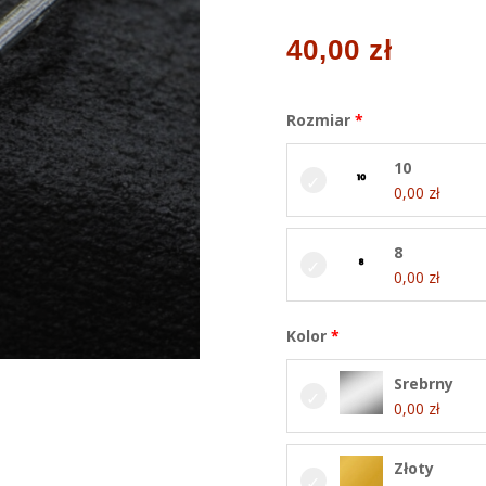
40,00
zł
Rozmiar
10
0,00
zł
8
0,00
zł
Kolor
Srebrny
0,00
zł
Złoty