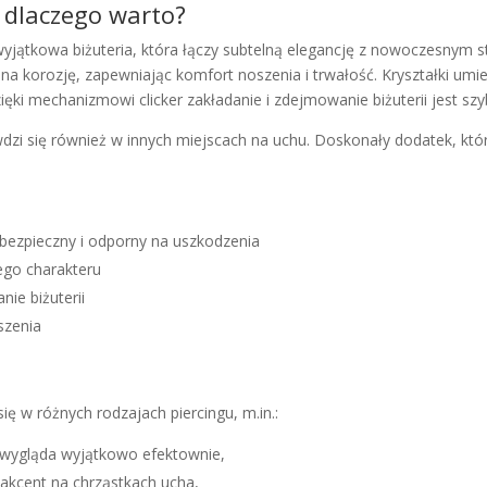
 dlaczego warto?
wyjątkowa biżuteria, która łączy subtelną elegancję z nowoczesnym s
e na korozję, zapewniając komfort noszenia i trwałość. Kryształki um
ięki mechanizmowi clicker zakładanie i zdejmowanie biżuterii jest szy
wdzi się również w innych miejscach na uchu. Doskonały dodatek, któr
 bezpieczny i odporny na uszkodzenia
ego charakteru
ie biżuterii
szenia
ię w różnych rodzajach piercingu, m.in.:
e wygląda wyjątkowo efektownie,
ki akcent na chrząstkach ucha,