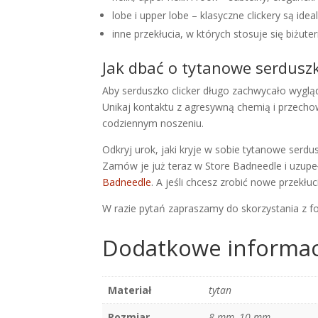
lobe i upper lobe – klasyczne clickery są ide
inne przekłucia, w których stosuje się biżuteri
Jak dbać o tytanowe serduszk
Aby serduszko clicker długo zachwycało wyglą
Unikaj kontaktu z agresywną chemią i przech
codziennym noszeniu.
Odkryj urok, jaki kryje w sobie tytanowe serdus
Zamów je już teraz w Store Badneedle i uzupełn
Badneedle
. A jeśli chcesz zrobić nowe przekłu
W razie pytań zapraszamy do skorzystania z 
Dodatkowe informac
Materiał
tytan
Rozmiar
8 mm, 10 mm