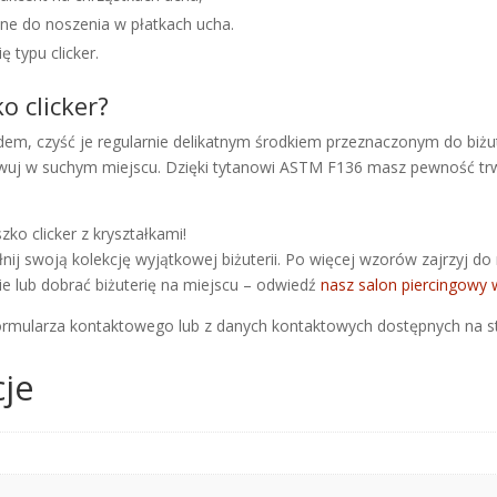
alne do noszenia w płatkach ucha.
ę typu clicker.
o clicker?
dem, czyść je regularnie delikatnym środkiem przeznaczonym do biżu
owuj w suchym miejscu. Dzięki tytanowi ASTM F136 masz pewność trw
zko clicker z kryształkami!
ij swoją kolekcję wyjątkowej biżuterii. Po więcej wzorów zajrzyj do 
cie lub dobrać biżuterię na miejscu – odwiedź
nasz salon piercingowy
formularza kontaktowego lub z danych kontaktowych dostępnych na s
je