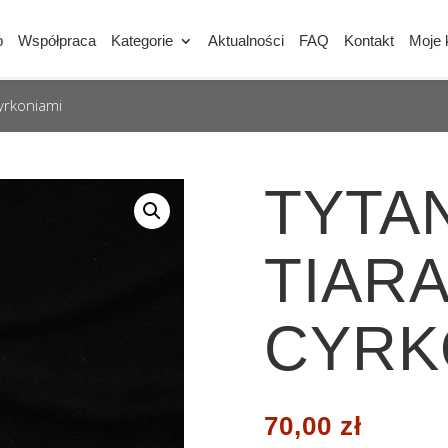
p
Współpraca
Kategorie
Aktualności
FAQ
Kontakt
Moje 
yrkoniami
TYTA
TIARA
CYRK
70,00
zł