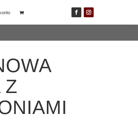
konto
NOWA
 Z
ONIAMI