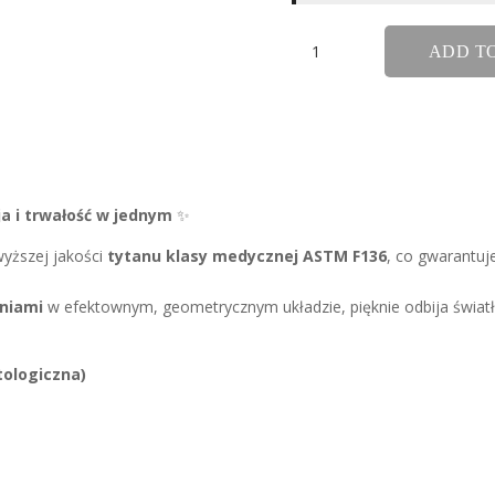
ilość
ADD T
Tytanowa
Tiara
z
Cyrkoniami
a i trwałość w jednym
✨
wyższej jakości
tytanu klasy medycznej ASTM F136
, co gwarantuj
niami
w efektownym, geometrycznym układzie, pięknie odbija światło
tologiczna)