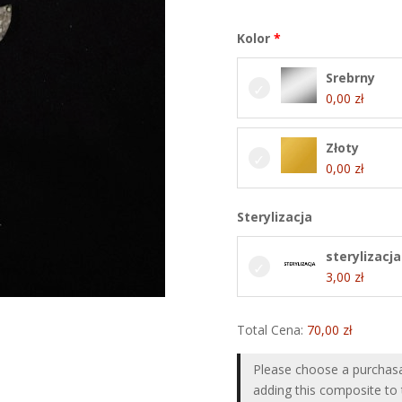
Kolor
Srebrny
0,00
zł
Złoty
0,00
zł
Sterylizacja
sterylizacja
3,00
zł
Total Cena:
70,00
zł
Please choose a purchas
adding this composite to 