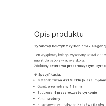
Opis produktu
Tytanowy kolczyk z cyrkoniami – elegancj
Ten wyjątkowy kolczyk wykonany został z naj
nawet dla osób z wrażliwą skórą.
Zdobiony
czterema przezroczystymi cyrko
💎
Specyfikacja:
Materiał:
Tytan ASTM F136 (klasa implan
Gwint:
wewnętrzny 1.2 mm
Zdobienie:
4 przezroczyste cyrkonie
Kolor:
srebrny
Zastosowanie: idealny do
helixów
i
flatów