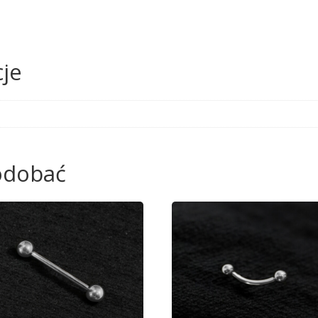
je
podobać