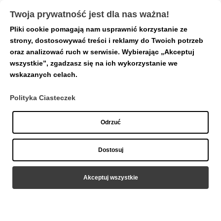
Twoja prywatność jest dla nas ważna!
Pliki cookie pomagają nam usprawnić korzystanie ze
Strona główna
/
Podkowy
/ Podkowa z tytanu z
strony, dostosowywać treści i reklamy do Twoich potrzeb
gwintem wewnętrznym i kuleczkami piercing
oraz analizować ruch w serwisie. Wybierając „Akceptuj
wszystkie”, zgadzasz się na ich wykorzystanie we
wskazanych celach.
Polityka Ciasteczek
Odrzuć
Dostosuj
Akceptuj wszystkie