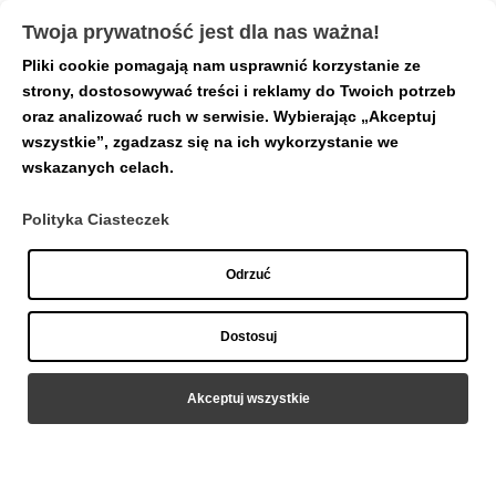
Twoja prywatność jest dla nas ważna!
Pliki cookie pomagają nam usprawnić korzystanie ze
Strona główna
/
Nakrętki
/ Papryczka chilli
strony, dostosowywać treści i reklamy do Twoich potrzeb
Tytanowa Nakrętka
oraz analizować ruch w serwisie. Wybierając „Akceptuj
wszystkie”, zgadzasz się na ich wykorzystanie we
wskazanych celach.
Polityka Ciasteczek
Odrzuć
Dostosuj
Akceptuj wszystkie