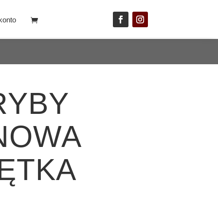
konto
RYBY
NOWA
ĘTKA