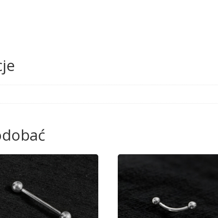
6
je
podobać