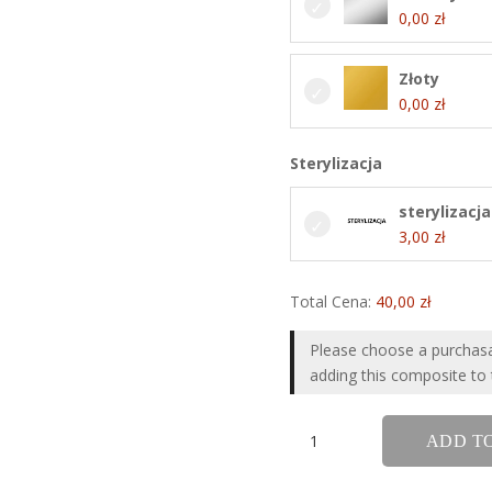
0,00
zł
Złoty
0,00
zł
Sterylizacja
sterylizacja
3,00
zł
Total Cena:
40,00
zł
Please choose a purchas
adding this composite to 
ilość
ADD T
Ość
ryby