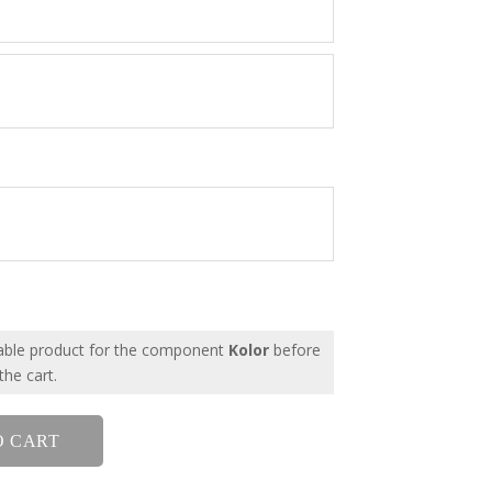
able product for the component
Kolor
before
the cart.
O CART