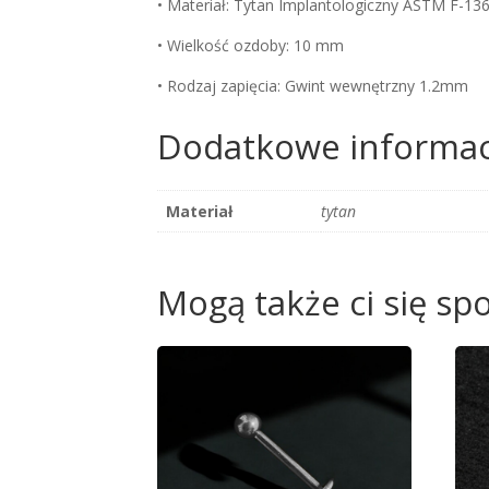
• Materiał: Tytan Implantologiczny ASTM F-13
• Wielkość ozdoby: 10 mm
• Rodzaj zapięcia: Gwint wewnętrzny 1.2mm
Dodatkowe informac
Materiał
tytan
Mogą także ci się s