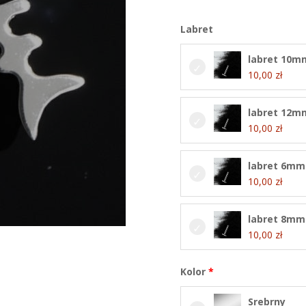
Labret
labret 10m
10,00
zł
labret 12m
10,00
zł
labret 6mm
10,00
zł
labret 8mm
10,00
zł
Kolor
Srebrny