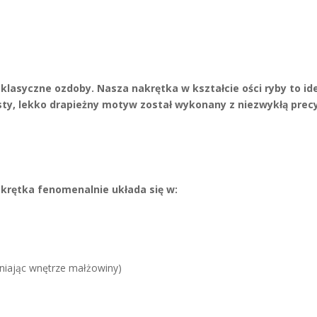
Tytanowa
Nakrętka
ż klasyczne ozdoby. Nasza nakrętka w kształcie ości ryby to 
isty, lekko drapieżny motyw został wykonany z niezwykłą precyz
akrętka fenomenalnie układa się w:
niając wnętrze małżowiny)