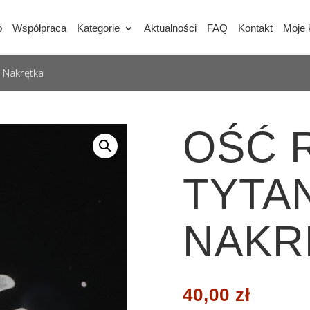
p
Współpraca
Kategorie
Aktualności
FAQ
Kontakt
Moje 
 Nakrętka
OŚĆ 
TYTA
NAKR
40,00
zł