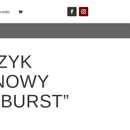
konto
ZYK
NOWY
RBURST”