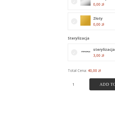
0,00
zł
Złoty
0,00
zł
Sterylizacja
sterylizacja
3,00
zł
Total Cena:
40,00
zł
ilość
ADD T
Kolczyk
tytanowy
„Starburst”