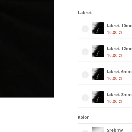
Labret
labret 10m
10,00
zł
labret 12m
10,00
zł
labret 6mm
10,00
zł
labret 8mm
10,00
zł
Kolor
Srebrny