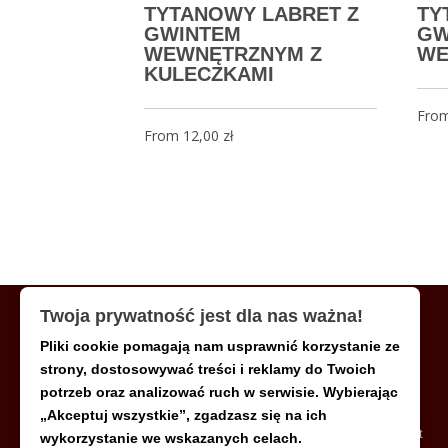
TYTANOWY LABRET Z
TY
GWINTEM
GW
WEWNĘTRZNYM Z
WE
KULECZKAMI
Fro
From
12,00
zł
Twoja prywatność jest dla nas ważna!
Pliki cookie pomagają nam usprawnić korzystanie ze
MENU
strony, dostosowywać treści i reklamy do Twoich
potrzeb oraz analizować ruch w serwisie. Wybierając
„Akceptuj wszystkie”, zgadzasz się na ich
Strona główna
Moje konto
FAQ
Kontakt
wykorzystanie we wskazanych celach.