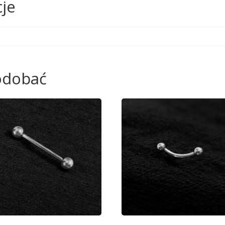
je
podobać