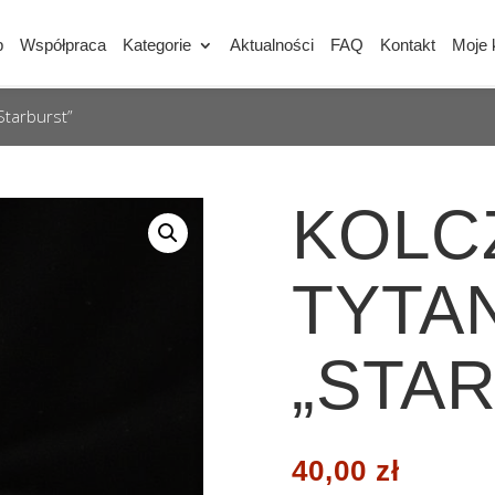
p
Współpraca
Kategorie
Aktualności
FAQ
Kontakt
Moje 
Starburst”
KOLC
TYTA
„STA
40,00
zł