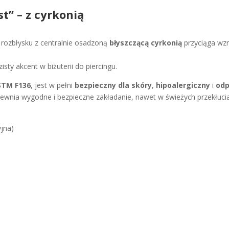
t” – z cyrkonią
rozbłysku z centralnie osadzoną
błyszczącą cyrkonią
przyciąga wzro
zisty akcent w biżuterii do piercingu.
STM F136
, jest w pełni
bezpieczny dla skóry
,
hipoalergiczny
i
odp
ewnia wygodne i bezpieczne zakładanie, nawet w świeżych przekłuci
yjna)