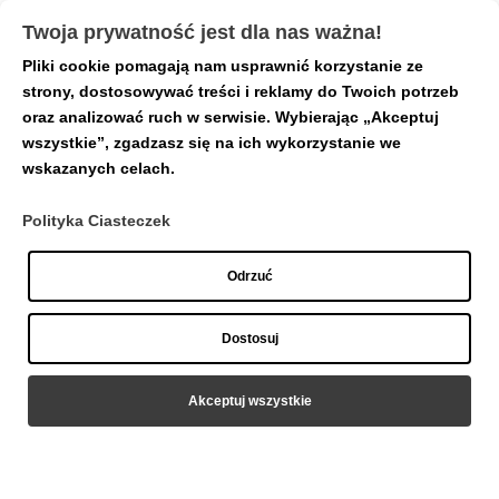
Twoja prywatność jest dla nas ważna!
Pliki cookie pomagają nam usprawnić korzystanie ze
Strona główna
/
Nakrętki
/ Kolczyk tytanowy
strony, dostosowywać treści i reklamy do Twoich potrzeb
„Smiley Flower”
oraz analizować ruch w serwisie. Wybierając „Akceptuj
wszystkie”, zgadzasz się na ich wykorzystanie we
wskazanych celach.
Polityka Ciasteczek
Odrzuć
Dostosuj
Akceptuj wszystkie